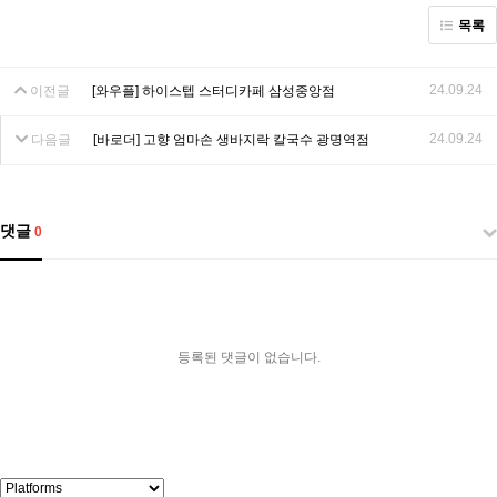
목록
24.09.24
이전글
[와우플] 하이스텝 스터디카페 삼성중앙점
24.09.24
다음글
[바로더] 고향 엄마손 생바지락 칼국수 광명역점
댓글
0
등록된 댓글이 없습니다.