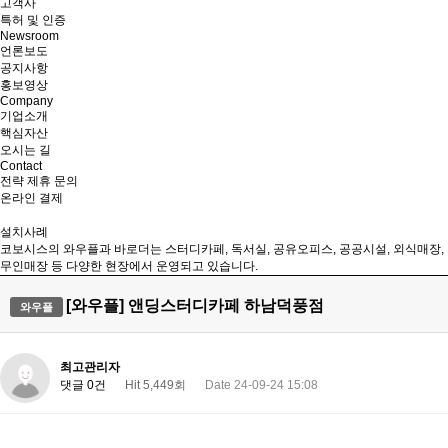
고객사
특허 및 인증
Newsroom
언론보도
공지사항
홍보영상
Company
기업소개
핵심자산
오시는 길
Contact
전략 제휴 문의
온라인 결제
설치사례
코보시스의 와우플과 바로더는 스터디카페, 독서실, 공유오피스, 공공시설, 외식매장,
무인매장 등 다양한 현장에서 운영되고 있습니다.
[와우플] 앤딩스터디카페 하남덕풍점
와우플
최고관리자
댓글 0건
Hit 5,449회
Date 24-09-24 15:08