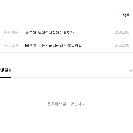
목록
25.01.02
이전글
[바로더] 남양주시장애인복지관
24.12.30
다음글
[와우플] 기본스터디카페 안동송현점
댓글
0
등록된 댓글이 없습니다.