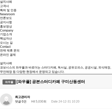
설치사례
고객사
특허 및 인증
Newsroom
언론보도
공지사항
홍보영상
Company
기업소개
핵심자산
오시는 길
Contact
전략 제휴 문의
온라인 결제
설치사례
코보시스의 와우플과 바로더는 스터디카페, 독서실, 공유오피스, 공공시설, 외식매장,
무인매장 등 다양한 현장에서 운영되고 있습니다.
[와우플] 공본스터디카페 구미산동센터
와우플
최고관리자
댓글 0건
Hit 5,030회
Date 24-12-31 10:20