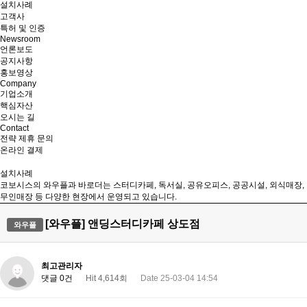
설치사례
고객사
특허 및 인증
Newsroom
언론보도
공지사항
홍보영상
Company
기업소개
핵심자산
오시는 길
Contact
전략 제휴 문의
온라인 결제
설치사례
코보시스의 와우플과 바로더는 스터디카페, 독서실, 공유오피스, 공공시설, 외식매장,
무인매장 등 다양한 현장에서 운영되고 있습니다.
[와우플] 앤딩스터디카페 상도점
와우플
최고관리자
댓글 0건
Hit 4,614회
Date 25-03-04 14:54