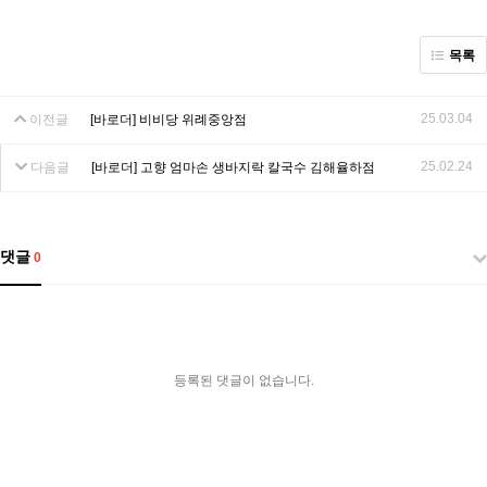
목록
25.03.04
이전글
[바로더] 비비당 위례중앙점
25.02.24
다음글
[바로더] 고향 엄마손 생바지락 칼국수 김해율하점
댓글
0
등록된 댓글이 없습니다.