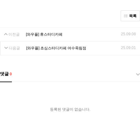
목록
25.09.08
이전글
[와우플] 휴스터디카페
25.09.01
다음글
[와우플] 초심스터디카페 여수죽림점
댓글
0
등록된 댓글이 없습니다.