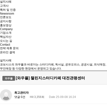
설치사례
고객사
특허 및 인증
Newsroom
언론보도
공지사항
홍보영상
Company
기업소개
핵심자산
오시는 길
Contact
전략 제휴 문의
온라인 결제
설치사례
코보시스의 와우플과 바로더는 스터디카페, 독서실, 공유오피스, 공공시설, 외식매장,
무인매장 등 다양한 현장에서 운영되고 있습니다.
[와우플] 챌린지스터디카페 대전관평센터
와우플
최고관리자
댓글 0건
Hit 3,356회
Date 25-09-08 16:24