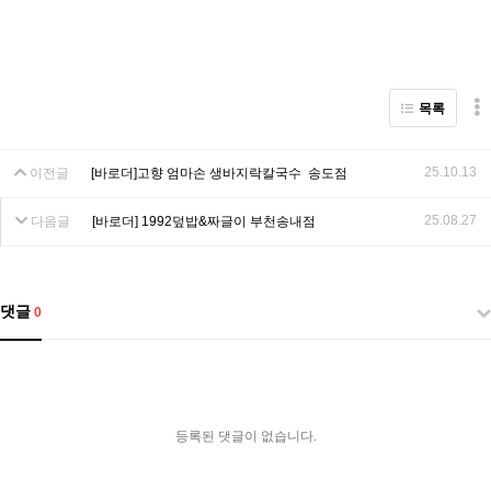
목록
25.10.13
이전글
[바로더]고향 엄마손 생바지락칼국수 송도점
25.08.27
다음글
[바로더] 1992덮밥&짜글이 부천송내점
댓글
0
등록된 댓글이 없습니다.