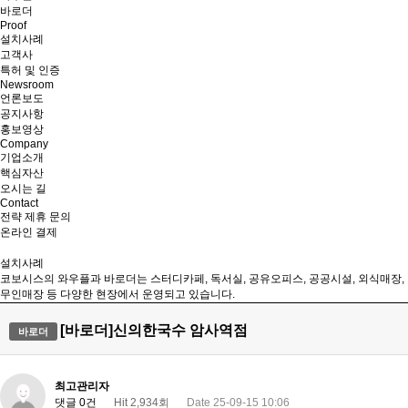
바로더
Proof
설치사례
고객사
특허 및 인증
Newsroom
언론보도
공지사항
홍보영상
Company
기업소개
핵심자산
오시는 길
Contact
전략 제휴 문의
온라인 결제
설치사례
코보시스의 와우플과 바로더는 스터디카페, 독서실, 공유오피스, 공공시설, 외식매장,
무인매장 등 다양한 현장에서 운영되고 있습니다.
[바로더]신의한국수 암사역점
바로더
최고관리자
댓글 0건
Hit 2,934회
Date 25-09-15 10:06