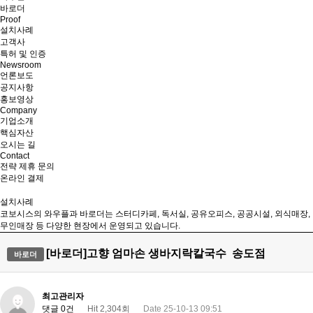
바로더
Proof
설치사례
고객사
특허 및 인증
Newsroom
언론보도
공지사항
홍보영상
Company
기업소개
핵심자산
오시는 길
Contact
전략 제휴 문의
온라인 결제
설치사례
코보시스의 와우플과 바로더는 스터디카페, 독서실, 공유오피스, 공공시설, 외식매장,
무인매장 등 다양한 현장에서 운영되고 있습니다.
[바로더]고향 엄마손 생바지락칼국수 송도점
바로더
최고관리자
댓글 0건
Hit 2,304회
Date 25-10-13 09:51