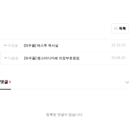
목록
25.10.13
이전글
[와우플] 에스투 독서실
25.09.29
다음글
[와우플] 랭스터디카페 의정부호원점
댓글
0
등록된 댓글이 없습니다.