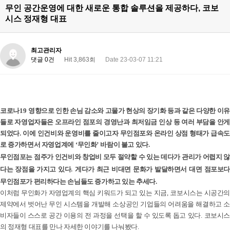
무인 공간운영에 대한 새로운 통합 솔루션을 제공하다, 코보
시스 정재형 대표
최고관리자
댓글 0건
Hit 3,863회
Date 23-03-07 11:21
코로나
19
영향으로 인한 손님 감소와 고물가 현상의 장기화 등과 같은 다양한 이유
들로 자영업자들은 오프라인 점포의 경영난과 최저임금 인상 등 여러 부담을 안게
되었다
.
이에 인건비와 운영비를 줄이고자 무인점포와 온라인 상점 형태가 급속
로 증가하면서 자영업계에
‘
무인화
’
바람이 불고 있다
.
무인점포는 점주가 인건비와 창업비 모두 절약할 수 있는 데다가 관리가 어렵지 않
다는 장점을 가지고 있다
.
게다가 최근 비대면 문화가 발달하면서 대면 점포보다
무인점포가 편리하다는 손님들도 증가하고 있는 추세다
.
이처럼 무인화가 자영업계의 핵심 키워드가 되고 있는 지금
,
코보시스는 시공간의
제약에서 벗어난 무인 시스템을 개발해 소상공인 기업들의 어려움을 해결하고 소
비자들이 스스로 공간 이용의 전 과정을 선택을 할 수 있도록 돕고 있다
.
코보시스
의 정재형 대표를 만나 자세한 이야기를 나눠봤다
.